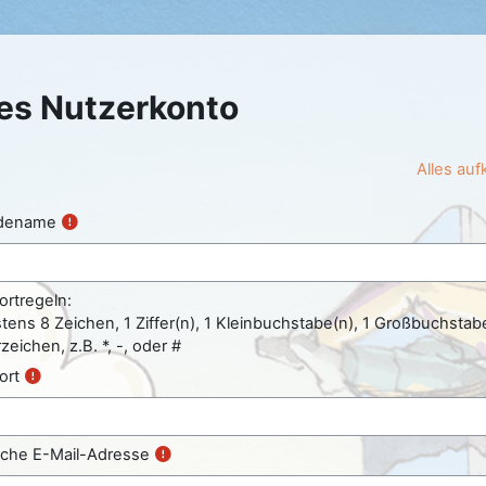
Zum Hauptinhalt
es Nutzerkonto
Alles auf
dename
rtregeln:
ens 8 Zeichen, 1 Ziffer(n), 1 Kleinbuchstabe(n), 1 Großbuchstabe
eichen, z.B. *, -, oder #
ort
liche E-Mail-Adresse