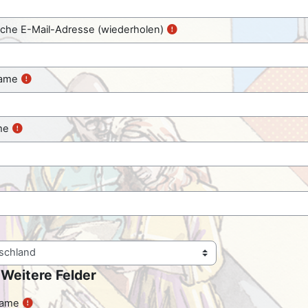
liche E-Mail-Adresse (wiederholen)
ame
me
re Felder
Weitere Felder
 Felder
name